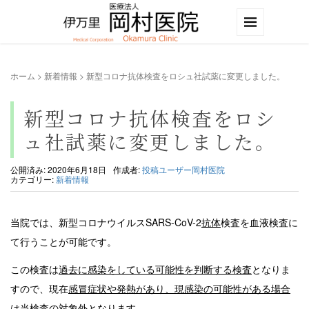
ホーム
>
新着情報
>
新型コロナ抗体検査をロシュ社試薬に変更しました。
新型コロナ抗体検査をロシ
ュ社試薬に変更しました。
公開済み: 2020年6月18日
作成者:
投稿ユーザー岡村医院
カテゴリー:
新着情報
当院では、新型コロナウイルスSARS-CoV-2
抗体
検査を血液検査に
て行うことが可能です。
この検査は
過去に感染をしている可能性を判断する検査
となりま
すので、現在
感冒症状や発熱があり、現感染の可能性がある場合
は当検査の対象外
となります。